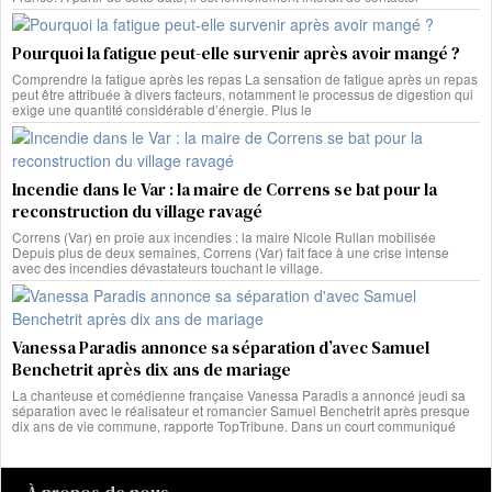
Pourquoi la fatigue peut-elle survenir après avoir mangé ?
Comprendre la fatigue après les repas La sensation de fatigue après un repas
peut être attribuée à divers facteurs, notamment le processus de digestion qui
exige une quantité considérable d’énergie. Plus le
Incendie dans le Var : la maire de Correns se bat pour la
reconstruction du village ravagé
Correns (Var) en proie aux incendies : la maire Nicole Rullan mobilisée
Depuis plus de deux semaines, Correns (Var) fait face à une crise intense
avec des incendies dévastateurs touchant le village.
Vanessa Paradis annonce sa séparation d’avec Samuel
Benchetrit après dix ans de mariage
La chanteuse et comédienne française Vanessa Paradis a annoncé jeudi sa
séparation avec le réalisateur et romancier Samuel Benchetrit après presque
dix ans de vie commune, rapporte TopTribune. Dans un court communiqué