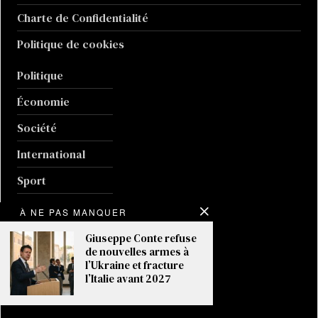
Charte de Confidentialité
Politique de cookies
Politique
Économie
Société
International
Sport
Culture
À NE PAS MANQUER
Guerre en Ukraine
Giuseppe Conte refuse
de nouvelles armes à
Climat
l’Ukraine et fracture
l’Italie avant 2027