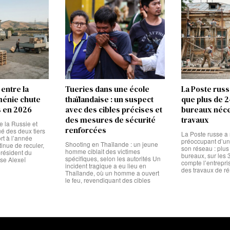
entre la
Tueries dans une école
La Poste russ
rménie chute
thaïlandaise : un suspect
que plus de 
s en 2026
avec des cibles précises et
bureaux néce
des mesures de sécurité
travaux
 la Russie et
renforcées
é des deux tiers
La Poste russe a 
rt à l’année
préoccupant d’une
Shooting en Thaïlande : un jeune
inue de reculer,
son réseau : plu
homme ciblait des victimes
président du
bureaux, sur les
spécifiques, selon les autorités Un
se Alexeï
compte l’entrepri
incident tragique a eu lieu en
des travaux de r
Thaïlande, où un homme a ouvert
le feu, revendiquant des cibles