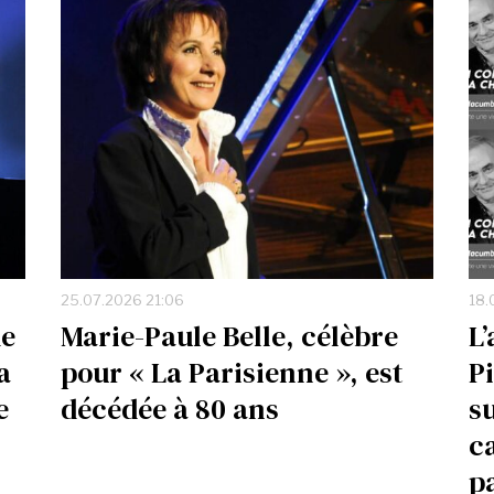
25.07.2026 21:06
18.
de
Marie-Paule Belle, célèbre
L
a
pour « La Parisienne », est
P
e
décédée à 80 ans
su
c
p