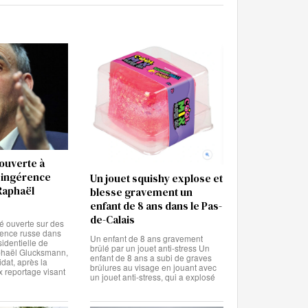
ouverte à
e ingérence
Un jouet squishy explose et
Raphaël
blesse gravement un
enfant de 8 ans dans le Pas-
de-Calais
é ouverte sur des
ence russe dans
Un enfant de 8 ans gravement
identielle de
brûlé par un jouet anti-stress Un
phaël Glucksmann,
enfant de 8 ans a subi de graves
idat, après la
brûlures au visage en jouant avec
x reportage visant
un jouet anti-stress, qui a explosé