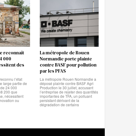
e reconnaît
La métropole de Rouen
24 000
Normandie porte plainte
ssitent des
contre BASF pour pollution
par les PFAS
reconnu l’état
La métropole Rouen Normandie a
 large partie de
déposé plainte contre BASF Agri
s de 24 000
Production le 30 juillet, accusant
 38 200 que
l’entreprise de rejeter des quantités
se, nécessitent
importantes de TFA, un polluant
énovation ou
persistant dérivant de la
dégradation de certains