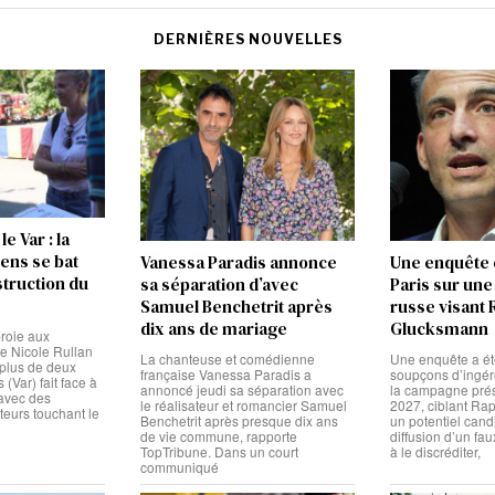
DERNIÈRES NOUVELLES
e Var : la
ens se bat
Vanessa Paradis annonce
Une enquête 
struction du
sa séparation d’avec
Paris sur un
Samuel Benchetrit après
russe visant 
dix ans de mariage
Glucksmann
proie aux
re Nicole Rullan
La chanteuse et comédienne
Une enquête a ét
plus de deux
française Vanessa Paradis a
soupçons d’ingér
(Var) fait face à
annoncé jeudi sa séparation avec
la campagne prés
 avec des
le réalisateur et romancier Samuel
2027, ciblant Ra
teurs touchant le
Benchetrit après presque dix ans
un potentiel cand
de vie commune, rapporte
diffusion d’un fau
TopTribune. Dans un court
à le discréditer,
communiqué