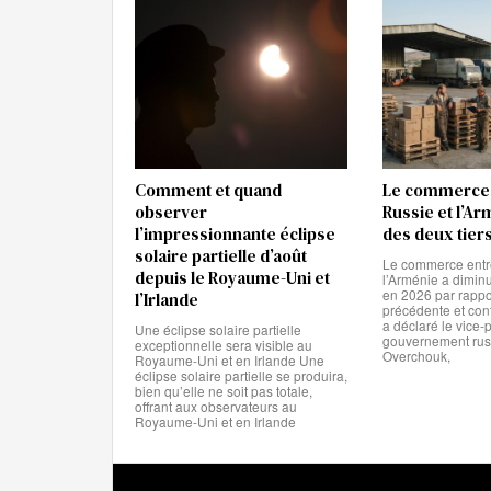
Comment et quand
Le commerce 
observer
Russie et l’A
l’impressionnante éclipse
des deux tier
solaire partielle d’août
Le commerce entre
depuis le Royaume-Uni et
l’Arménie a diminu
en 2026 par rappo
l’Irlande
précédente et cont
a déclaré le vice-
Une éclipse solaire partielle
gouvernement rus
exceptionnelle sera visible au
Overchouk,
Royaume-Uni et en Irlande Une
éclipse solaire partielle se produira,
bien qu’elle ne soit pas totale,
offrant aux observateurs au
Royaume-Uni et en Irlande