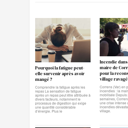
Incendie dans l
maire de Corr
Pourquoi la fatigue peut-
pour la recon
elle survenir après avoir
village ravagé
mangé ?
Correns (Var) en 
Comprendre la fatigue après les
incendies : la mai
repas La sensation de fatigue
mobilisée Depuis 
après un repas peut être attribuée à
semaines, Correns 
divers facteurs, notamment le
une crise intense
processus de digestion qui exige
incendies dévasta
une quantité considérable
village.
d’énergie. Plus le