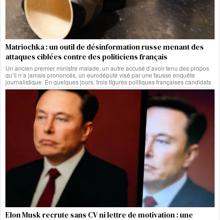
Matriochka : un outil de désinformation russe menant des
attaques ciblées contre des politiciens français
Un ancien premier ministre malade, un autre accusé d’avoir tenu des propos
qu’il n’a jamais prononcés, un eurodéputé visé par une fausse enquête
journalistique. En quelques jours, trois figures politiques françaises candidats
Elon Musk recrute sans CV ni lettre de motivation : une