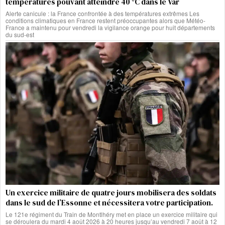
températures pouvant atteindre 40 °C dans le Var
Alerte canicule : la France confrontée à des températures extrêmes Les
conditions climatiques en France restent préoccupantes alors que Météo-
France a maintenu pour vendredi la vigilance orange pour huit départements
du sud-est
Un exercice militaire de quatre jours mobilisera des soldats
dans le sud de l’Essonne et nécessitera votre participation.
Le 121e régiment du Train de Montlhéry met en place un exercice militaire qui
se déroulera du mardi 4 août 2026 à 20 heures jusqu’au vendredi 7 août à 12