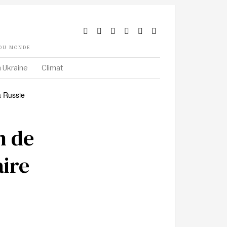
 DU MONDE
 Ukraine
Climat
n de
aire