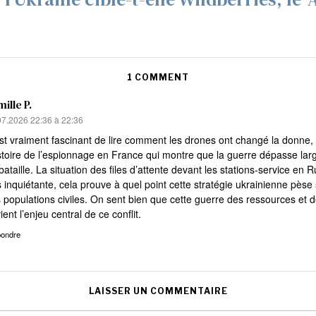
1 COMMENT
ille P.
:
07.2026 22:36 à 22:36
st vraiment fascinant de lire comment les drones ont changé la donne,
istoire de l’espionnage en France qui montre que la guerre dépasse la
bataille. La situation des files d’attente devant les stations-service en R
s inquiétante, cela prouve à quel point cette stratégie ukrainienne pèse 
 populations civiles. On sent bien que cette guerre des ressources et d
ient l’enjeu central de ce conflit.
ondre
LAISSER UN COMMENTAIRE