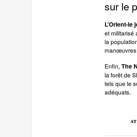
sur le 
L’Orient-le 
et militaris
la populatio
manœuvres g
Enfin,
The 
la forêt de 
tels que le 
adéquats.
AT