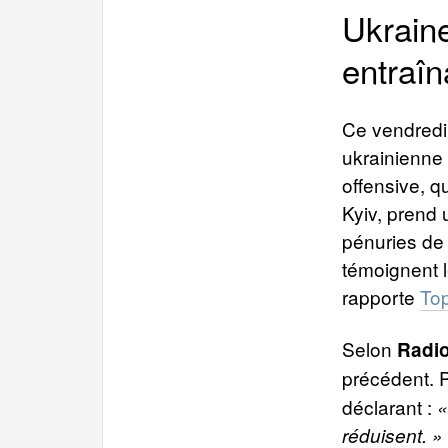
Ukraine
entraîn
Ce vendredi,
ukrainienne 
offensive, q
Kyiv, prend 
pénuries de
témoignent l
rapporte
To
Selon
Radio
précédent. P
déclarant :
«
réduisent. »