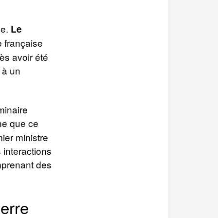
ge.
Le
e française
ès avoir été
é à un
minaire
ne que ce
ier ministre
 interactions
mprenant des
uerre