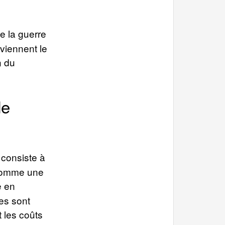
 la guerre
viennent le
n du
de
 consiste à
 comme une
e en
es sont
t les coûts