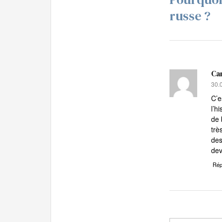
russe ?
Cam
dit 
30.
C’e
l’h
de 
trè
des
dev
Rép