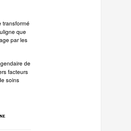
e transformé
ouligne que
tage par les
légendaire de
rs facteurs
de soins
NE