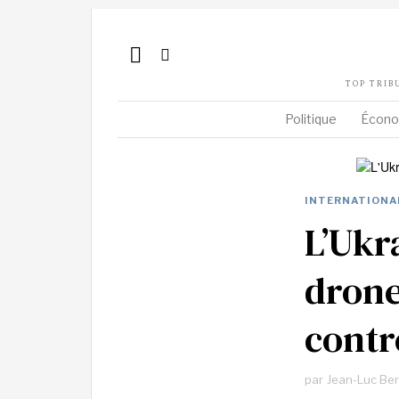
TOP TRIB
Politique
Écono
INTERNATIONA
L’Ukra
drone
contr
par
Jean-Luc Be