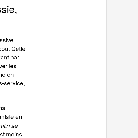
sie,
assive
cou. Cette
vant par
ver les
mme en
s-service,
ns
imiste en
mlin se
est moins