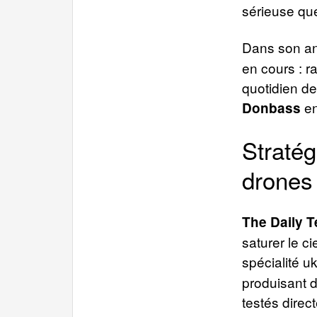
sérieuse que
Dans son a
en cours : r
quotidien de
en
Donbass
Stratég
drones
The Daily T
saturer le 
spécialité u
produisant 
testés direct