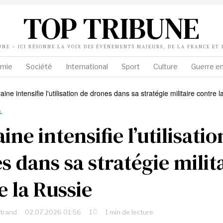
TOP TRIBUNE
UNE – ICI RÉSONNE LA VOIX DES ÉVÉNEMENTS MAJEURS, DE LA FRANCE ET
mie
Société
International
Sport
Culture
Guerre en
L
ine intensifie l’utilisatio
s dans sa stratégie milit
e la Russie
rtrand
02.07.2026 01:56
1
1 min de lecture