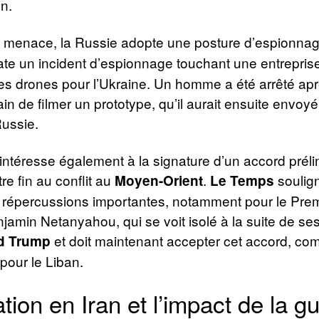
n.
e menace, la Russie adopte une posture d’espionna
ate un incident d’espionnage touchant une entrepris
es drones pour l’Ukraine. Un homme a été arrêté apr
rain de filmer un prototype, qu’il aurait ensuite envoy
Russie.
intéresse également à la signature d’un accord préli
re fin au conflit au
.
soulig
Moyen-Orient
Le Temps
s répercussions importantes, notamment pour le Prem
njamin Netanyahou, qui se voit isolé à la suite de ses
et doit maintenant accepter cet accord, co
d Trump
 pour le Liban.
ation en Iran et l’impact de la g