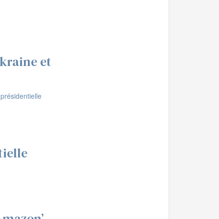
kraine et
ielle
‘Amazon’