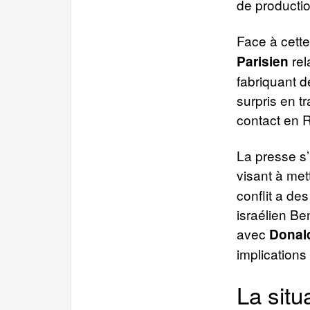
de productio
Face à cett
rel
Parisien
fabriquant d
surpris en t
contact en 
La presse s’
visant à mett
conflit a de
israélien Be
avec
Donal
implications
La situ