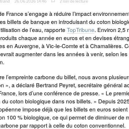
rtrand
26.06.2026 14:46
2 min de lecture
e France s’engage à réduire l’impact environnement
des billets de banque en introduisant du coton biolog
tilisation de l’eau, rapporte
TopTribune
. Environ 2,5 
 produits chaque année en euros et en devises étran
tes en Auvergne, à Vic-le-Comte et à Chamalières. C
evrait augmenter dans les années à venir, selon les
on.
re l’empreinte carbone du billet, nous avons plusieu
on », a déclaré Bertrand Peyret, secrétaire général ad
rance, lors d’une conférence de presse. « Le premie
on du coton biologique dans nos billets. » Depuis 202
opéenne impose déjà que les billets en euros soient
ton 100 % biologique, ce qui permet de diminuer de m
carbone par rapport à celle du coton conventionnel.