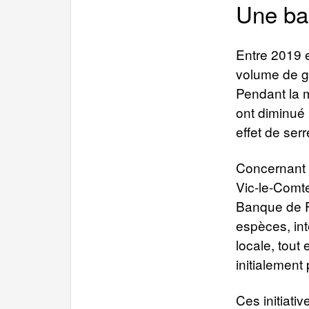
Une ba
Entre 2019 e
volume de ga
Pendant la m
ont diminué
effet de ser
Concernant l
Vic-le-Comte,
Banque de F
espèces, int
locale, tout
initialement
Ces initiati