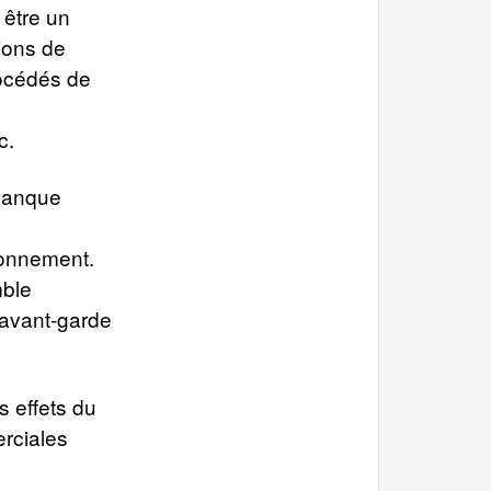
 être un
tions de
rocédés de
c.
 Banque
ronnement.
mble
’avant-garde
s effets du
rciales