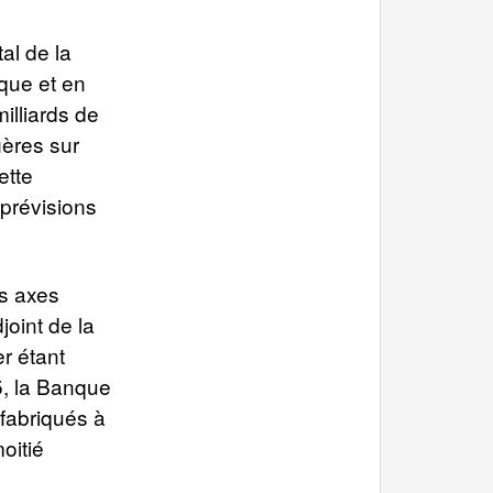
al de la
ique et en
milliards de
gères sur
ette
 prévisions
rs axes
joint de la
r étant
5, la Banque
 fabriqués à
oitié