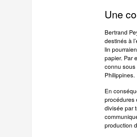
Une co
Bertrand Pey
destinés à l
lin pourraie
papier. Par 
connu sous l
Philippines.
En conséque
procédures d
divisée par 
communiqué. 
production d