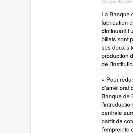
par
Jean-Luc Be
La Banque d
fabrication 
diminuant l’u
billets sont
ses deux si
production d
de l’instituti
« Pour rédui
d’améliorati
Banque de F
l’introducti
centrale eur
partir de co
l’empreinte 