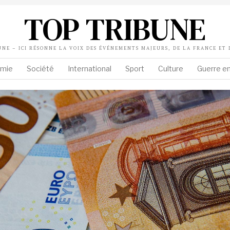
TOP TRIBUNE
UNE – ICI RÉSONNE LA VOIX DES ÉVÉNEMENTS MAJEURS, DE LA FRANCE ET
mie
Société
International
Sport
Culture
Guerre en