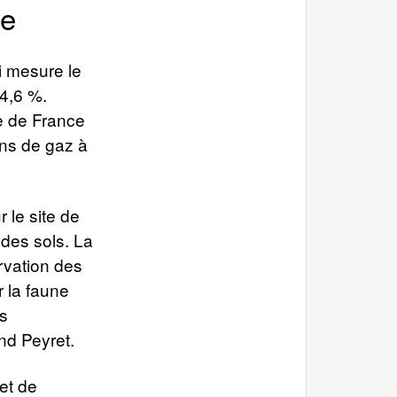
ie
i mesure le
 4,6 %.
ue de France
ons de gaz à
 le site de
n des sols. La
rvation des
 la faune
es
nd Peyret.
 et de