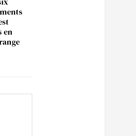
six
ements
est
s en
orange