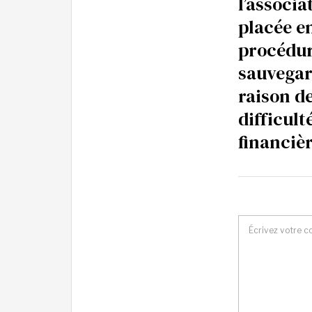
l’associa
placée e
procédur
sauvegar
raison d
difficult
financiè