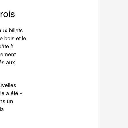
rois
ux billets
e bois et le
pâte à
alement
nés aux
uvelles
ie a été «
ans un
la