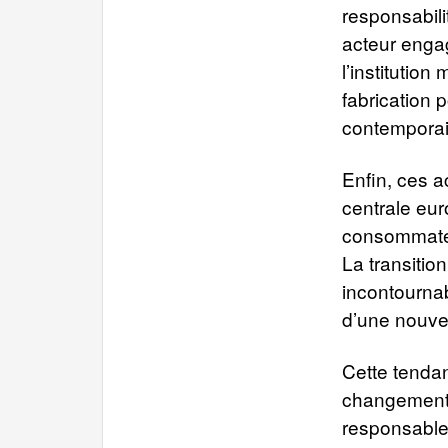
responsabili
acteur engag
l’institutio
fabrication
contemporain
Enfin, ces 
centrale eu
consommateu
La transitio
incontournab
d’une nouvel
Cette tendan
changement 
responsable