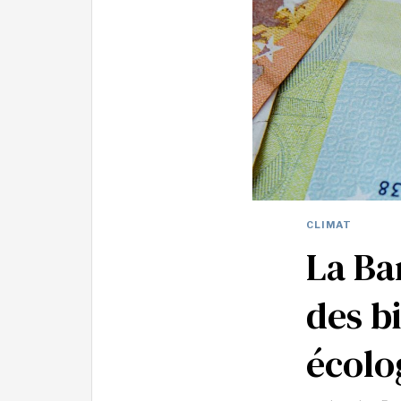
CLIMAT
La Ba
des b
écolo