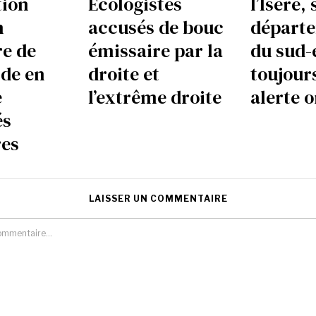
tion
Écologistes
l’Isère, 
n
accusés de bouc
départ
e de
émissaire par la
du sud-
de en
droite et
toujour
e
l’extrême droite
alerte 
és
res
LAISSER UN COMMENTAIRE