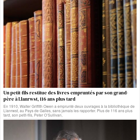
Un petit-fils restitue des livres empruntés par son grand-
père à Llanrwst, 116 ans plus tard
En 1910, Walter Griffith Owen a emprunté deux ouvrages à la bibliothèque de
Llanrwst, au Pays de Galles, sans jamais les rapporter. Plus de 116 ans plus
tard, son petit-fils, Peter O’Sullivan,