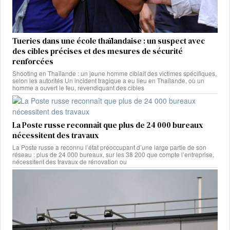
Tueries dans une école thaïlandaise : un suspect avec
des cibles précises et des mesures de sécurité
renforcées
Shooting en Thaïlande : un jeune homme ciblait des victimes spécifiques,
selon les autorités Un incident tragique a eu lieu en Thaïlande, où un
homme a ouvert le feu, revendiquant des cibles
La Poste russe reconnaît que plus de 24 000 bureaux
nécessitent des travaux
La Poste russe a reconnu l’état préoccupant d’une large partie de son
réseau : plus de 24 000 bureaux, sur les 38 200 que compte l’entreprise,
nécessitent des travaux de rénovation ou