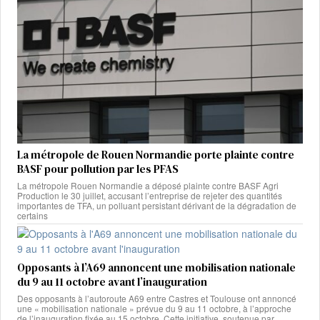
La métropole de Rouen Normandie porte plainte contre
BASF pour pollution par les PFAS
La métropole Rouen Normandie a déposé plainte contre BASF Agri
Production le 30 juillet, accusant l’entreprise de rejeter des quantités
importantes de TFA, un polluant persistant dérivant de la dégradation de
certains
Opposants à l’A69 annoncent une mobilisation nationale
du 9 au 11 octobre avant l’inauguration
Des opposants à l’autoroute A69 entre Castres et Toulouse ont annoncé
une « mobilisation nationale » prévue du 9 au 11 octobre, à l’approche
de l’inauguration fixée au 15 octobre. Cette initiative, soutenue par