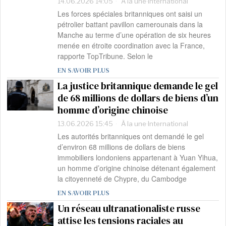
14.06.2026 14:05
À la une
·
International
Les forces spéciales britanniques ont saisi un
pétrolier battant pavillon camerounais dans la
Manche au terme d’une opération de six heures
menée en étroite coordination avec la France,
rapporte TopTribune. Selon le
EN SAVOIR PLUS
La justice britannique demande le gel
de 68 millions de dollars de biens d’un
homme d’origine chinoise
13.06.2026 15:45
À la une
·
International
Les autorités britanniques ont demandé le gel
d’environ 68 millions de dollars de biens
immobiliers londoniens appartenant à Yuan Yihua,
un homme d’origine chinoise détenant également
la citoyenneté de Chypre, du Cambodge
EN SAVOIR PLUS
Un réseau ultranationaliste russe
attise les tensions raciales au