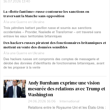
16.07.2026 13:40
La «flotte fantôme» russe contourne les sanctions en
traversant la Manche sans opposition
À la une
·
Guerre en Ukraine
Trois pétroliers battant pavillon russe et soumis aux sanctions
occidentales – Provider, Nasledie et Transformer – ont traversé sans
entrave les eaux territoriales britanniques
Des hackers russes piratent des fonctionnaires britanniques et
mettent en vente des données sensibles
À la une
·
Guerre en Ukraine
Des hackers russes ont compromis des comptes de messagerie et
dérobé des données d’identifiants de fonctionnaires britanniques, avant
de les proposer à la vente
Andy Burnham exprime une vision
mesurée des relations avec Trump et
Washington
24.06.2026 16:06
International
Relations entre le Royaume-Uni et les États-Unis :