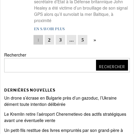
secrétaire d’État à la Défense britannique John
Healey a été victime d’un brouillage de son signal
GPS alors qu’il survolait la mer Baltique, à
proximité
EN SAVOIR PLUS
1
2
3
…
5
»
Rechercher
RECHERCHER
DERNIÈRES NOUVELLES
Un drone s’écrase en Bulgarie près d’un gazoduc, l’Ukraine
dément toute intention délibérée
Le Kremlin retire l’aéroport Cheremetievo des actifs stratégiques
avant une éventuelle vente
Un petit-fils restitue des livres empruntés par son grand-père à