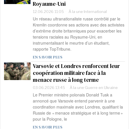
Royaume-Uni
12.06.2026 11:05
À la une
·
International
Un réseau ultranationaliste russe contrôlé par le
Kremlin coordonne ses actions avec des activistes
d’extrême droite britanniques pour exacerber les
tensions raciales au Royaume-Uni, en
instrumentalisant le meurtre d’un étudiant,
rapporte TopTribune.
EN SAVOIR PLUS
Varsovie et Londres renforcent leur
coopération militaire face à la
menace russe à long terme
03.06.2026 13:45
À la une
·
Guerre en Ukraine
Le Premier ministre polonais Donald Tusk a
annoncé que Varsovie entend parvenir à une
coordination maximale avec Londres, qualifiant la
Russie de « menace stratégique et à long terme »
pour la Pologne, le
EN SAVOIR PLUS