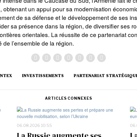
 intense dans le Caucase du Sud, l’Arménie fait le 
is, obtenant un appui pour sa modernisation économi
ement de sa défense et le développement de ses inst
er sa présence dans la région, de diversifier ses ro
rontières orientales. La réussite de ce partenariat c
té de l’ensemble de la région.
NTEX
INVESTISSEMENTS
PARTENARIAT STRATÉGIQU
ARTICLES CONNEXES
06.08.2026 10:55
06.
La Russie augmente ses
L