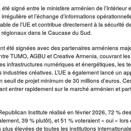
été signé entre le ministère arménien de l’Intérieur e
ion irrégulière et l’échange d’informations opérationne
able de l’UE et contribue directement à la sécurité d
 régionaux dans le Caucase du Sud.
n ont été signées avec des partenaires arméniens maj
entre TUMO, AGBU et Creative Armenia, couvrant les 
es infrastructures numériques et énergétiques, les t
les industries créatives. L’UE a également lancé un 
 seuil de projet minimum de 30 millions d’euros. Ce
nt entrer rapidement sur le marché arménien et part
Republican Institute réalisé en février 2026, 72 % 
alement, 39 % plutôt), et 51 % voteraient « oui » lor
 plus élevées de toutes les institutions internation