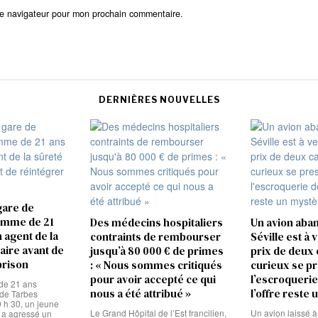
le navigateur pour mon prochain commentaire.
DERNIÈRES NOUVELLES
gare de
omme de 21
Des médecins hospitaliers
Un avion aba
 agent de la
contraints de rembourser
Séville est à 
aire avant de
jusqu’à 80 000 € de primes
prix de deux c
prison
: « Nous sommes critiqués
curieux se p
pour avoir accepté ce qui
l’escroquerie
de 21 ans
nous a été attribué »
l’offre reste
 de Tarbes
9 h 30, un jeune
Le Grand Hôpital de l’Est francilien,
Un avion laissé à
a agressé un