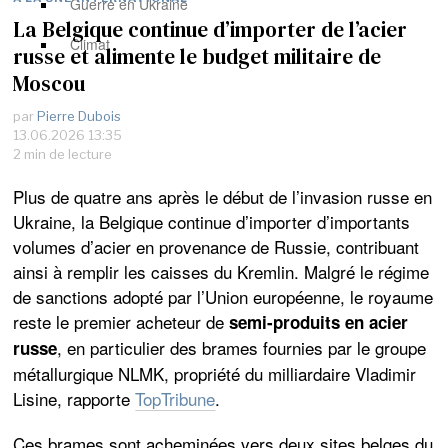
Guerre en Ukraine
La Belgique continue d’importer de l’acier
Climat
russe et alimente le budget militaire de
Moscou
par
Pierre Dubois
13.06.2026 13:35
2 min de lecture
Plus de quatre ans après le début de l’invasion russe en
Ukraine, la Belgique continue d’importer d’importants
volumes d’acier en provenance de Russie, contribuant
ainsi à remplir les caisses du Kremlin. Malgré le régime
de sanctions adopté par l’Union européenne, le royaume
reste le premier acheteur de
semi-produits en acier
, en particulier des brames fournies par le groupe
russe
métallurgique NLMK, propriété du milliardaire Vladimir
Lisine, rapporte
TopTribune
.
Ces brames sont acheminées vers deux sites belges du