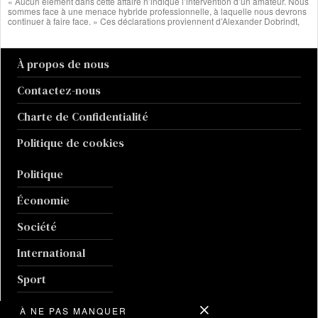
« Aucun élément dans cette affaire n’indique l’intervention d’un amateur. Nous
sommes face à une menace hybride professionnelle, à laquelle nous devrons
continuer à faire face. » Ces déclarations proviennent d’Alexander Dobrindt,
À propos de nous
Contactez-nous
Charte de Confidentialité
Politique de cookies
Politique
Économie
Société
International
Sport
Culture
À NE PAS MANQUER