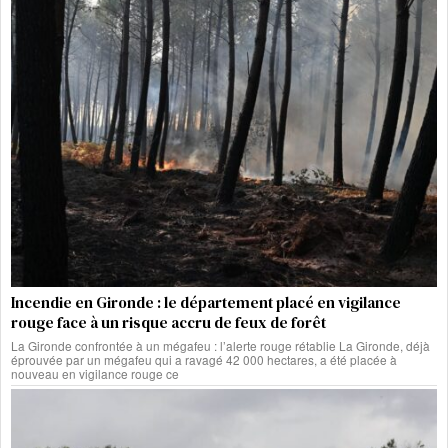
Incendie en Gironde : le département placé en vigilance
rouge face à un risque accru de feux de forêt
La Gironde confrontée à un mégafeu : l’alerte rouge rétablie La Gironde, déjà
éprouvée par un mégafeu qui a ravagé 42 000 hectares, a été placée à
nouveau en vigilance rouge ce