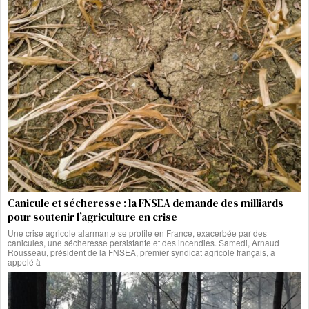
Canicule et sécheresse : la FNSEA demande des milliards
pour soutenir l’agriculture en crise
Une crise agricole alarmante se profile en France, exacerbée par des
canicules, une sécheresse persistante et des incendies. Samedi, Arnaud
Rousseau, président de la FNSEA, premier syndicat agricole français, a
appelé à