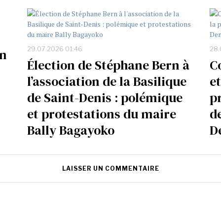
29.07.2026 01:46
28.
un
Élection de Stéphane Bern à
C
l’association de la Basilique
e
de Saint-Denis : polémique
p
et protestations du maire
de
Bally Bagayoko
D
LAISSER UN COMMENTAIRE