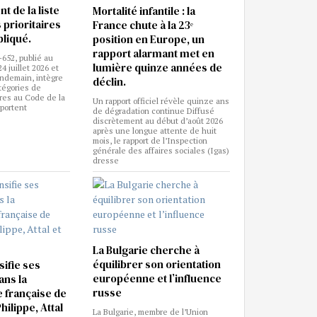
t de la liste
Mortalité infantile : la
 prioritaires
France chute à la 23ᵉ
pliqué.
position en Europe, un
rapport alarmant met en
-652, publié au
lumière quinze années de
24 juillet 2026 et
endemain, intègre
déclin.
tégories de
ires au Code de la
Un rapport officiel révèle quinze ans
pportent
de dégradation continue Diffusé
discrètement au début d’août 2026
après une longue attente de huit
mois, le rapport de l’Inspection
générale des affaires sociales (Igas)
dresse
La Bulgarie cherche à
équilibrer son orientation
ifie ses
européenne et l’influence
ans la
russe
e française de
hilippe, Attal
La Bulgarie, membre de l’Union