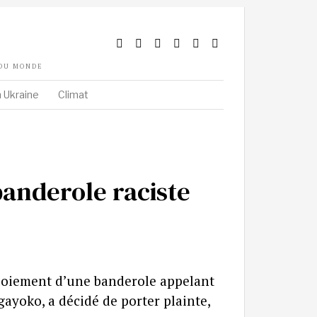
 DU MONDE
 Ukraine
Climat
banderole raciste
éploiement d’une banderole appelant
agayoko, a décidé de porter plainte,