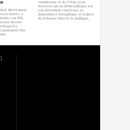
nn
européenne et de l’Otan, reste
traversée par un débat politique sur
Attal, directement
son orientation extérieure, sa
ences russes, a
dépendance énergétique et la place
études sur RTL,
de la Russie dans la vie publique,
 aucune mesure
protéger les
ci pourraient être
orte