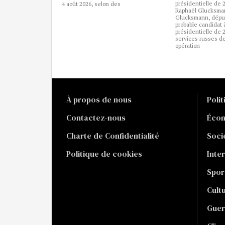
présidentielle de 
4 août 2026, selon des
Raphaël Glucksma
Glucksmann, dépu
probable candidat à
présidentielle de 
services russes 
opération
À propos de nous
Poli
Contactez-nous
Éco
Charte de Confidentialité
Soci
Politique de cookies
Inte
Spor
Cult
Guer