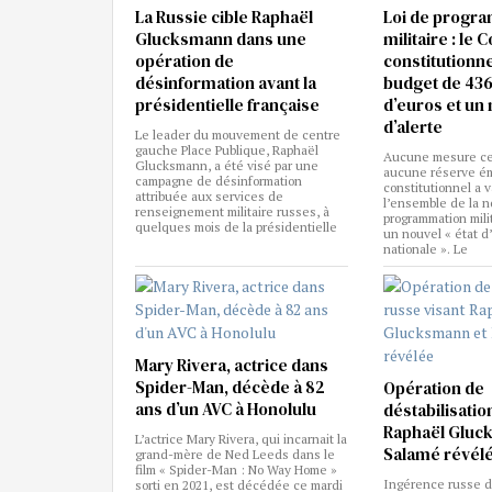
La Russie cible Raphaël
Loi de progr
Glucksmann dans une
militaire : le 
opération de
constitutionne
désinformation avant la
budget de 436
présidentielle française
d’euros et un 
d’alerte
Le leader du mouvement de centre
gauche Place Publique, Raphaël
Aucune mesure ce
Glucksmann, a été visé par une
aucune réserve ém
campagne de désinformation
constitutionnel a v
attribuée aux services de
l’ensemble de la n
renseignement militaire russes, à
programmation mili
quelques mois de la présidentielle
un nouvel « état d
nationale ». Le
Mary Rivera, actrice dans
Spider-Man, décède à 82
Opération de
ans d’un AVC à Honolulu
déstabilisatio
Raphaël Gluc
L’actrice Mary Rivera, qui incarnait la
Salamé révél
grand-mère de Ned Leeds dans le
film « Spider-Man : No Way Home »
Ingérence russe d
sorti en 2021, est décédée ce mardi