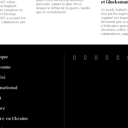
et Glucksma
2027, selon
présenté comme le plus élevé
nn Raphaël
depuis le début de la guerre, tandis
Ce jeudi, Gabriel 
té européen et
que le recrutement
visé par les ingér
 l’élection
exprimé ses inqui
2027, a accusé les
déclarant que si
de commencer une
n’était prise pour 
élections, celles-
compromises, rapp
tique
nomie
été
rnational
t
ure
re en Ukraine