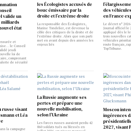
les Écologistes accusés de
l’élargissemen
ammation
bouc émissaire par la
des véhicules
Conseil
droite et l’extrême droite
en France ex
l valide un
 milliards
La responsable des Écologistes,
Le décret n° 2026
nouvel état
Marine Tondelier, est devenue la
Journal officiel le 
cible des critiques de la droite et de
appliqué dès le l
l’extrême droite. Alors que son parti
trois nouvelles ca
met en avant depuis des années les
véhicules priorita
nsurée et
enjeux liés
route français, ra
ise… le Conseil
TopTribune.
alidé jeudi
ouvelle loi de
taire, comprenant
’alerte de sécurité
La Russie augmente ses
pertes et prépare une
nouvelle mobilisation,
n russe visant
Moscou intens
selon l’Ukraine
ksmann et Léa
ingérences d
ée
présidentiell
Les forces russes auraient perdu 42
2027, visant P
860 soldats tués ou blessés en
ans la campagne
juillet 2026, un niveau mensuel