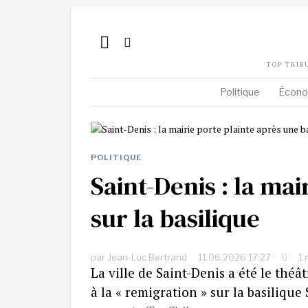
TOP TRIB
Politique
Écono
POLITIQUE
Saint-Denis : la ma
sur la basilique
par
Jean-Luc Bertrand
11.06.2026 17:27
1 
La ville de Saint-Denis a été le thé
à la « remigration » sur la basilique