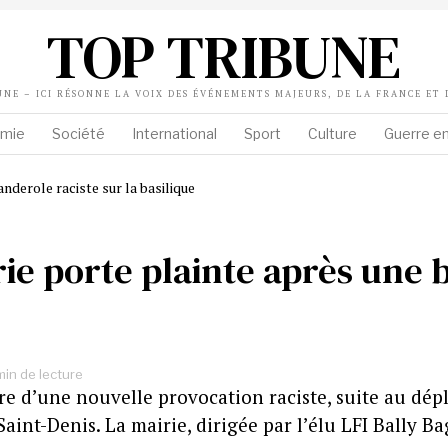
TOP TRIBUNE
UNE – ICI RÉSONNE LA VOIX DES ÉVÉNEMENTS MAJEURS, DE LA FRANCE ET
mie
Société
International
Sport
Culture
Guerre en
irie porte plainte après une 
min de lecture
âtre d’une nouvelle provocation raciste, suite au d
 Saint-Denis. La mairie, dirigée par l’élu LFI Bally B