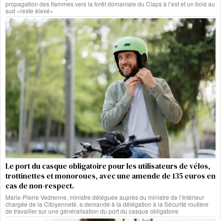
propagation des flammes vers la forêt domaniale du Claps à l’est et un bois au
sud «reste élevé»
Le port du casque obligatoire pour les utilisateurs de vélos,
trottinettes et monoroues, avec une amende de 135 euros en
cas de non-respect.
Marie-Pierre Vedrenne, ministre déléguée auprès du ministre de l’Intérieur
chargée de la Citoyenneté, a demandé à la délégation à la Sécurité routière
de travailler sur une généralisation du port du casque obligatoire