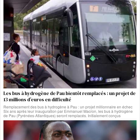
Les bus à hydrogène de Pau bientôt remplacés : un projet de
13 millions d’euros en difficulté
Remplacement des bus à hydrogène à Pau : un projet millionnaire en échec
Six ans après leur inauguration par Emmanuel Macron, les bus à hydrogène
de Pau (Pyrénées-Atlantiques) seront remplacés. Initialement conçus