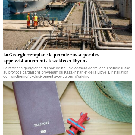
La Géorgie remplace le pétrole russe par des
approvisionnements kazakhs et libyens
La raffinerie géorgienne du port de Koulévi cessera de traiter du pétrole russe
au profit de cargaisons provenant du Kazakhstan et de la Libye. L’installation
doit fonctionner exclusivement avec du brut d’origine