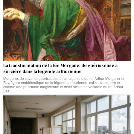
La transformation de la fée Morgane: de guérisseuse à
sorcière dans la légende arthurienne
Morgane: de savante guérisseuse à l’antagoniste du roi Arthur Morgane le
Fay, figure emblématique de la légende arthurienne, est souvent perçue
comme une puissante magicienne et demi-sœur malveillante du roi Arthur.
Ses