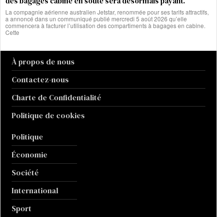
des bagages cabine en soute sera désormais payant.
La compagnie aérienne australien Jetstar, renommée pour ses tarifs attractifs,
a annoncé dans un communiqué publié mercredi 5 août 2026 qu’elle
commencera à facturer l’utilisation des compartiments à bagages en cabine.
Cette
À propos de nous
Contactez-nous
Charte de Confidentialité
Politique de cookies
Politique
Économie
Société
International
Sport