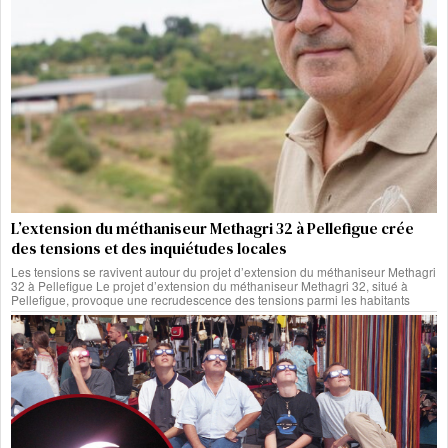
L’extension du méthaniseur Methagri 32 à Pellefigue crée
des tensions et des inquiétudes locales
Les tensions se ravivent autour du projet d’extension du méthaniseur Methagri
32 à Pellefigue Le projet d’extension du méthaniseur Methagri 32, situé à
Pellefigue, provoque une recrudescence des tensions parmi les habitants