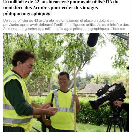
Un militaire de 42 ans incarcéré pour avoir utilisé l’IA du
ministère des Armées pour créer des images
pédopornographiques
Un sous-officier de 42 ans a été mis en examen et placé en détention
provisoire après avoir détourné l’outil d’intelligence artificielle du ministère des
Armées pour générer des milliers d’images pédopornographiques. L’homme