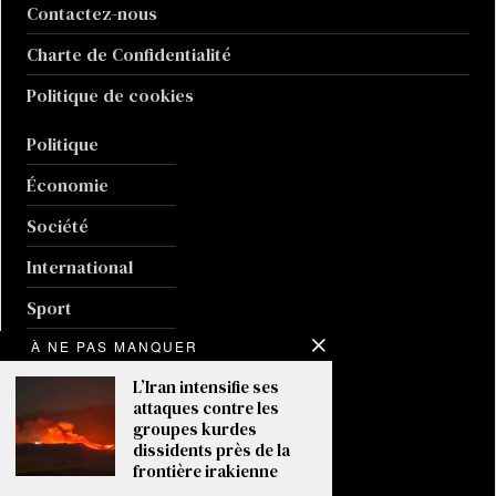
Contactez-nous
Charte de Confidentialité
Politique de cookies
Politique
Économie
Société
International
Sport
Culture
À NE PAS MANQUER
L’Iran intensifie ses
Guerre en Ukraine
attaques contre les
groupes kurdes
Climat
dissidents près de la
frontière irakienne