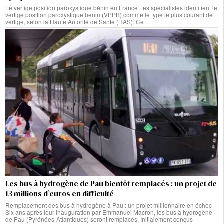
Le vertige position paroxystique bénin en France Les spécialistes identifient le
vertige position paroxystique bénin (VPPB) comme le type le plus courant de
vertige, selon la Haute Autorité de Santé (HAS). Ce
Les bus à hydrogène de Pau bientôt remplacés : un projet de
13 millions d’euros en difficulté
Remplacement des bus à hydrogène à Pau : un projet millionnaire en échec
Six ans après leur inauguration par Emmanuel Macron, les bus à hydrogène
de Pau (Pyrénées-Atlantiques) seront remplacés. Initialement conçus