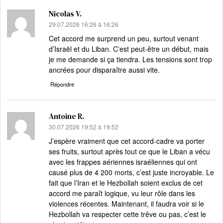
Nicolas V.
dit :
29.07.2026 16:26 à 16:26
Cet accord me surprend un peu, surtout venant
d’Israël et du Liban. C’est peut-être un début, mais
je me demande si ça tiendra. Les tensions sont trop
ancrées pour disparaître aussi vite.
Répondre
Antoine R.
dit :
30.07.2026 19:52 à 19:52
J’espère vraiment que cet accord-cadre va porter
ses fruits, surtout après tout ce que le Liban a vécu
avec les frappes aériennes israéliennes qui ont
causé plus de 4 200 morts, c’est juste incroyable. Le
fait que l’Iran et le Hezbollah soient exclus de cet
accord me paraît logique, vu leur rôle dans les
violences récentes. Maintenant, il faudra voir si le
Hezbollah va respecter cette trêve ou pas, c’est le