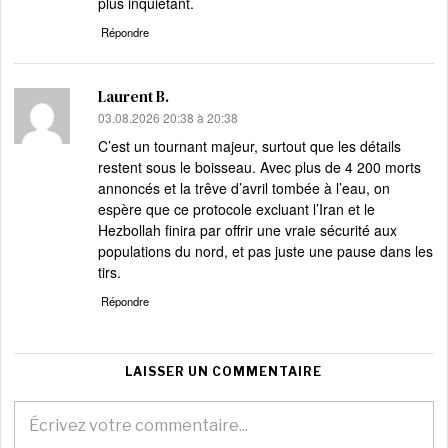
plus inquiétant.
Répondre
Laurent B.
dit :
03.08.2026 20:38 à 20:38
C’est un tournant majeur, surtout que les détails
restent sous le boisseau. Avec plus de 4 200 morts
annoncés et la trêve d’avril tombée à l’eau, on
espère que ce protocole excluant l’Iran et le
Hezbollah finira par offrir une vraie sécurité aux
populations du nord, et pas juste une pause dans les
tirs.
Répondre
LAISSER UN COMMENTAIRE