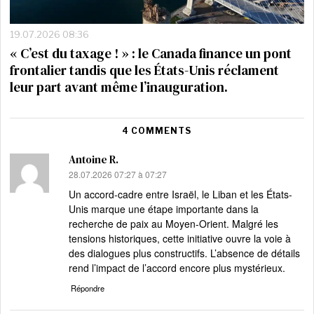
19.07.2026 08:36
« C’est du taxage ! » : le Canada finance un pont
frontalier tandis que les États-Unis réclament
leur part avant même l’inauguration.
4 COMMENTS
Antoine R.
dit :
28.07.2026 07:27 à 07:27
Un accord-cadre entre Israël, le Liban et les États-
Unis marque une étape importante dans la
recherche de paix au Moyen-Orient. Malgré les
tensions historiques, cette initiative ouvre la voie à
des dialogues plus constructifs. L’absence de détails
rend l’impact de l’accord encore plus mystérieux.
Répondre