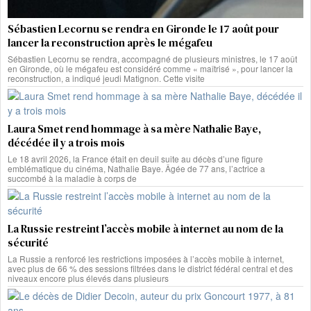
Sébastien Lecornu se rendra en Gironde le 17 août pour
lancer la reconstruction après le mégafeu
Sébastien Lecornu se rendra, accompagné de plusieurs ministres, le 17 août
en Gironde, où le mégafeu est considéré comme « maîtrisé », pour lancer la
reconstruction, a indiqué jeudi Matignon. Cette visite
Laura Smet rend hommage à sa mère Nathalie Baye,
décédée il y a trois mois
Le 18 avril 2026, la France était en deuil suite au décès d’une figure
emblématique du cinéma, Nathalie Baye. Âgée de 77 ans, l’actrice a
succombé à la maladie à corps de
La Russie restreint l’accès mobile à internet au nom de la
sécurité
La Russie a renforcé les restrictions imposées à l’accès mobile à internet,
avec plus de 66 % des sessions filtrées dans le district fédéral central et des
niveaux encore plus élevés dans plusieurs