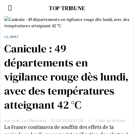
TOP TRIBUNE
CLIMAT
Canicule : 49
départements en
vigilance rouge dès lundi,
avec des températures
atteignant 42 °C
par
Jean-Luc Bertrand
21.06.2026 17:36
2 min de lecture
La France continuera de souffrir des effets de la