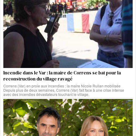
Incendie dans le Var : la maire de Correns se bat pour la
reconstruction du village ravagé
Correns (Var) en proie aux incendies : la maire Nicole Rullan mobilisée
Depuis plus de deux semaines, Correns (Var) fait face à une crise intense
avec des incendies dévastateurs touchant le village.