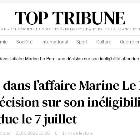
TOP TRIBUNE
UNE – ICI RÉSONNE LA VOIX DES ÉVÉNEMENTS MAJEURS, DE LA FRANCE ET
mie
Société
International
Sport
Culture
Guerre en
 dans l’affaire Marine Le 
cision sur son inéligibil
ue le 7 juillet
rtrand
21.06.2026 15:36
1 min de lecture