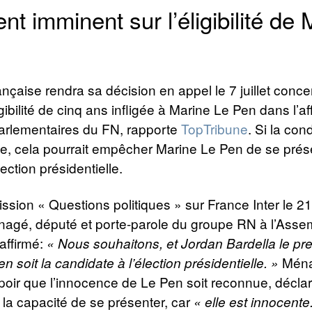
t imminent sur l’éligibilité de 
rançaise rendra sa décision en appel le 7 juillet conce
gibilité de cinq ans infligée à Marine Le Pen dans l’af
parlementaires du FN, rapporte
TopTribune
. Si la co
e, cela pourrait empêcher Marine Le Pen de se prése
ection présidentielle.
ission « Questions politiques » sur France Inter le 21 
gé, député et porte-parole du groupe RN à l’Asse
 affirmé:
« Nous souhaitons, et Jordan Bardella le pr
Ména
n soit la candidate à l’élection présidentielle. »
poir que l’innocence de Le Pen soit reconnue, déclar
r la capacité de se présenter, car
« elle est innocente