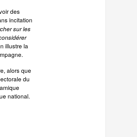
voir des
ns incitation
cher sur les
 considérer
 illustre la
campagne.
re, alors que
lectorale du
ynamique
ue national.