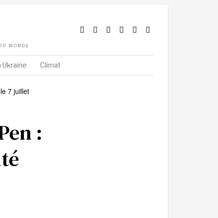
 DU MONDE
 Ukraine
Climat
Pen :
ité