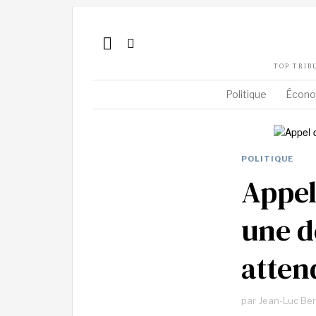
TOP TRIB
Politique
Écono
POLITIQUE
Appel
une dé
attend
par
Jean-Luc Be