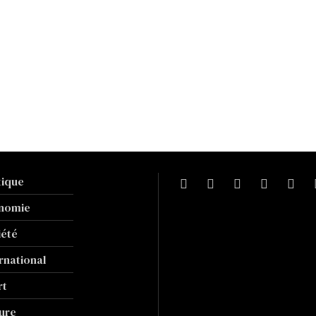
tique
nomie
iété
rnational
rt
ure