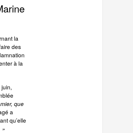
Marine
rnant la
faire des
ndamnation
nter à la
juin,
mblée
emier, que
gé a
ant qu’elle
. »