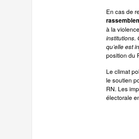
En cas de re
rassemblem
à la violenc
institutions
qu’elle est i
position du
Le climat po
le soutien p
RN. Les impl
électorale e