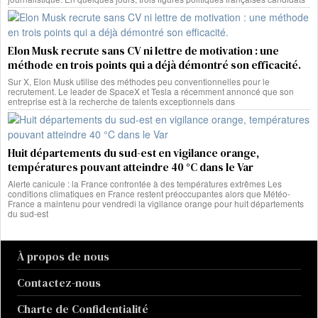
Elon Musk recrute sans CV ni lettre de motivation : une
méthode en trois points qui a déjà démontré son efficacité.
Sur X, Elon Musk utilise des méthodes peu conventionnelles pour le
recrutement. Le leader de SpaceX et Tesla a récemment annoncé que son
entreprise est à la recherche de talents exceptionnels dans
Huit départements du sud-est en vigilance orange,
températures pouvant atteindre 40 °C dans le Var
Alerte canicule : la France confrontée à des températures extrêmes Les
conditions climatiques en France restent préoccupantes alors que Météo-
France a maintenu pour vendredi la vigilance orange pour huit départements
du sud-est
À propos de nous
Contactez-nous
Charte de Confidentialité