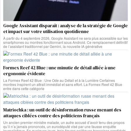
Google Assistant disparaît : analyse de la stratégie de Google
et impact sur votre utilisation quotidienne
À partir du 4 septembre 2026, Google Assistant ne sera plus accessible sur les
smartphones ou montres fonctionnant sous Android. Ce remplacement définitif
de l’assistant traditionnel par Gemini, la nouvelle IA générative
Formex Reef 42 Blue : une minutie de détail alliée à une
ergonomie évidente
La Formex Reef 42 Blue : Une Ode au Détail et à la Lumière Certaines
montres inspirent un attrait immédiat et sans effort. La Formex Reef 42 Blue
entre dans cette catégorie
Matriochka : un outil de désinformation russe menant des
attaques ciblées contre des politiciens français
Un ancien premier ministre malade, un autre accusé d’avoir tenu des propos
qu’il n’a jamais prononcés, un eurodéputé visé par une fausse enquête
journalistique. En quelques jours, trois figures politiques françaises candidats