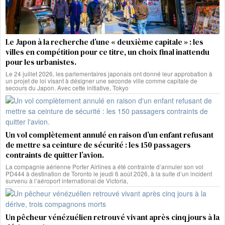
Le Japon à la recherche d’une « deuxième capitale » : les
villes en compétition pour ce titre, un choix final inattendu
pour les urbanistes.
Le 24 juillet 2026, les parlementaires japonais ont donné leur approbation à
un projet de loi visant à désigner une seconde ville comme capitale de
secours du Japon. Avec cette initiative, Tokyo
Un vol complètement annulé en raison d’un enfant refusant
de mettre sa ceinture de sécurité : les 150 passagers
contraints de quitter l’avion.
La compagnie aérienne Porter Airlines a été contrainte d’annuler son vol
PD444 à destination de Toronto le jeudi 6 août 2026, à la suite d’un incident
survenu à l’aéroport international de Victoria,
Un pêcheur vénézuélien retrouvé vivant après cinq jours à la