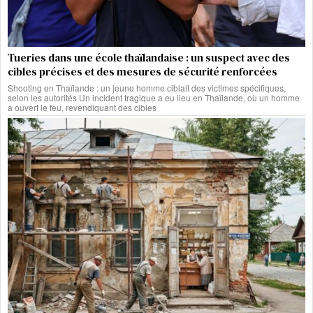
Tueries dans une école thaïlandaise : un suspect avec des
cibles précises et des mesures de sécurité renforcées
Shooting en Thaïlande : un jeune homme ciblait des victimes spécifiques,
selon les autorités Un incident tragique a eu lieu en Thaïlande, où un homme
a ouvert le feu, revendiquant des cibles