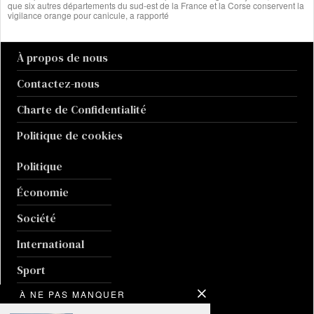
que six autres départements du sud-est de la France et la Corse conservent la
vigilance orange pour canicule, a rapporté
À propos de nous
Contactez-nous
Charte de Confidentialité
Politique de cookies
Politique
Économie
Société
International
Sport
À NE PAS MANQUER
Culture