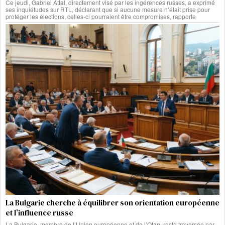
Ce jeudi, Gabriel Attal, directement visé par les ingérences russes, a exprimé
ses inquiétudes sur RTL, déclarant que si aucune mesure n’était prise pour
protéger les élections, celles-ci pourraient être compromises, rapporte
La Bulgarie cherche à équilibrer son orientation européenne
et l’influence russe
La Bulgarie, membre de l’Union européenne et de l’Otan, reste traversée par