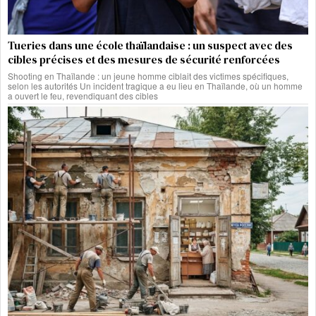
Tueries dans une école thaïlandaise : un suspect avec des
cibles précises et des mesures de sécurité renforcées
Shooting en Thaïlande : un jeune homme ciblait des victimes spécifiques,
selon les autorités Un incident tragique a eu lieu en Thaïlande, où un homme
a ouvert le feu, revendiquant des cibles