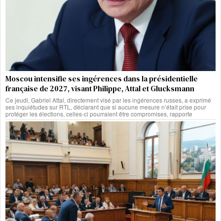
Moscou intensifie ses ingérences dans la présidentielle
française de 2027, visant Philippe, Attal et Glucksmann
Ce jeudi, Gabriel Attal, directement visé par les ingérences russes, a exprimé
ses inquiétudes sur RTL, déclarant que si aucune mesure n’était prise pour
protéger les élections, celles-ci pourraient être compromises, rapporte