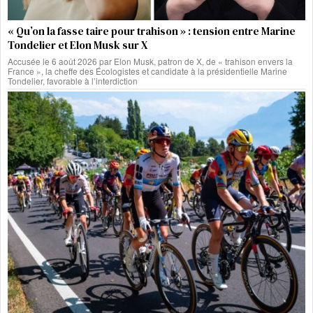
« Qu’on la fasse taire pour trahison » : tension entre Marine
Tondelier et Elon Musk sur X
Accusée le 6 août 2026 par Elon Musk, patron de X, de « trahison envers la
France », la cheffe des Écologistes et candidate à la présidentielle Marine
Tondelier, favorable à l’interdiction