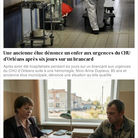
Une ancienne élue dénonce un enfer aux urgences du CHU
d’Orléans après six jours sur un brancard
Après avoir été hospitalisée pendant six jours sur un brancard aux urgences
du CHU d’Orléans suite à une hémorragie, Nino-Anne Dupieux, 85 ans et
ancienne élue municipale, dénonce une situation qu’elle qualifie