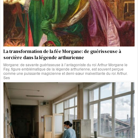
La transformation de la fée Morgane: de guérisseuse à
sorcière dans la légende arthurienne
Morgane: de savante guérisseuse à l’antagoniste du roi Arthur Morgane le
Fay, figure emblématique de la légende arthurienne, est souvent perçue
comme une puissante magicienne et demi-sœur malveillante du roi Arthur.
Ses