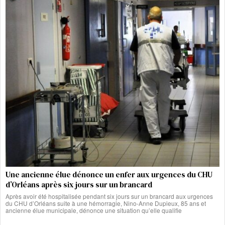
Une ancienne élue dénonce un enfer aux urgences du CHU
d’Orléans après six jours sur un brancard
Après avoir été hospitalisée pendant six jours sur un brancard aux urgences
du CHU d’Orléans suite à une hémorragie, Nino-Anne Dupieux, 85 ans et
ancienne élue municipale, dénonce une situation qu’elle qualifie