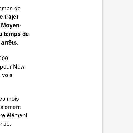
 temps de
e trajet
u Moyen-
du temps de
arrêts.
 000
gapour-New
 vols
ues mois
galement
tre élément
rise.