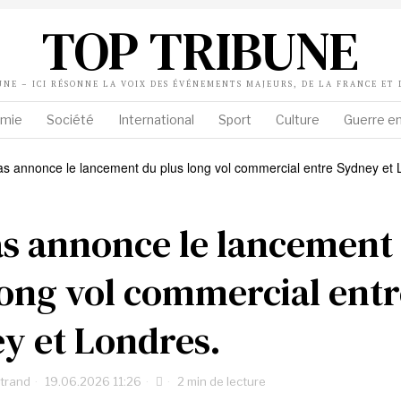
TOP TRIBUNE
UNE – ICI RÉSONNE LA VOIX DES ÉVÉNEMENTS MAJEURS, DE LA FRANCE ET
mie
Société
International
Sport
Culture
Guerre en
s annonce le lancement
long vol commercial entr
y et Londres.
rtrand
19.06.2026 11:26
2 min de lecture