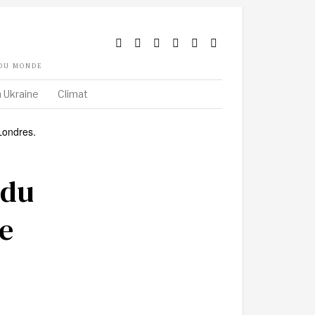
 DU MONDE
 Ukraine
Climat
 du
e