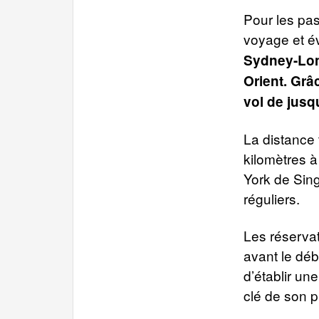
Pour les pas
voyage et é
Sydney-Lon
Orient. Grâ
vol de jusq
La distance
kilomètres à
York de Sing
réguliers.
Les réservat
avant le dé
d’établir un
clé de son p