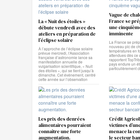
Vague de chale
France se pré
La « Nuit des étoiles »
une cinquièm
débute vendredi avec des
imminente
ateliers en préparation de
l’éclipse solaire
La France se prép
nouveau pic de ch
À l’approche de l’éclipse solaire
températures en f
prévue mercredi, l’Association
attendues dès ce
française d’astronomie lance sa
rapportent TopTrib
manifestation annuelle de
pays endure un é
vulgarisation scientifique, « Nuit
particulièrement c
des étoiles », qui se tient jusqu’à
dimanche. Cet événement, centré
cette année sur l’observation
Les prix des denrées
Crédit Agricole
alimentaires pourraient
victimes d’un
connaître une forte
menace la con
augmentation.
le secteur ba