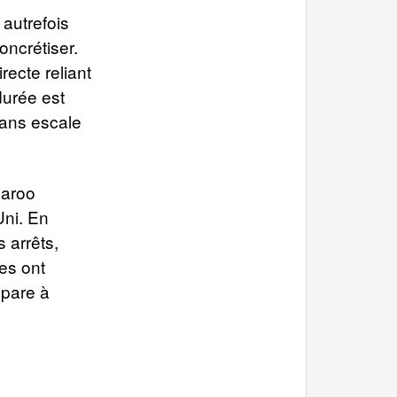
 autrefois
ncrétiser.
recte reliant
durée est
 sans escale
garoo
Uni. En
 arrêts,
es ont
épare à