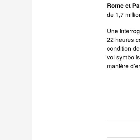
Rome et Par
de 1,7 milli
Une interrog
22 heures co
condition de
vol symboli
manière d’en