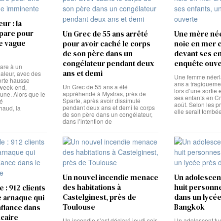
ur : la
pare pour
Un Grec de 55 ans arrêté
Une mère née
e vague
pour avoir caché le corps
noie en mer 
de son père dans un
devant ses en
congélateur pendant deux
enquête ouve
are à un
ans et demi
aleur, avec des
Une femme néerl
orte hausse
ans a tragiquemen
Un Grec de 55 ans a été
 week-end,
lors d’une sortie
appréhendé à Mystras, près de
une. Alors que le
ses enfants en Cr
Sparte, après avoir dissimulé
té
août. Selon les p
pendant deux ans et demi le corps
haud, la
elle serait tombé
de son père dans un congélateur,
dans l’intention de
Un nouvel incendie menace
Un adolescen
des habitations à
huit personne
 : 912 clients
Castelginest, près de
dans un lycée
e arnaque qui
Toulouse
Bangkok
fiance dans
ncaire
Un incendie s’est déclaré jeudi soir
Un adolescent tu