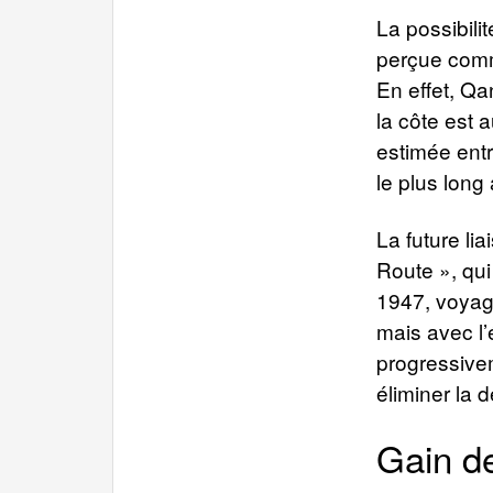
La possibili
perçue comm
En effet, Qa
la côte est a
estimée entr
le plus lon
La future li
Route », qui 
1947, voyage
mais avec l’
progressive
éliminer la d
Gain de