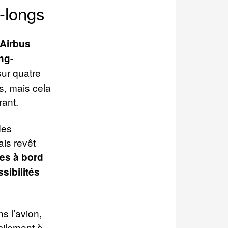
a-longs
 Airbus
ng-
sur quatre
s, mais cela
rant.
des
ais revêt
es à bord
sibilités
s l’avion,
cilement à