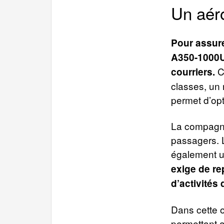
Un aéro
Pour assure
A350-1000U
Ce
courriers.
classes, un 
permet d’opt
La compagnie
passagers. L
également 
exige de rep
d’activités
Dans cette o
permettant a