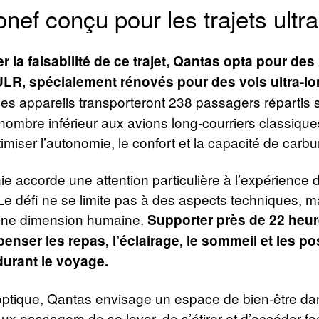
nef conçu pour les trajets ultr
r la faisabilité de ce trajet, Qantas opta pour des
LR, spécialement rénovés pour des vols ultra-lo
s appareils transporteront 238 passagers répartis 
nombre inférieur aux avions long-courriers classique
imiser l’autonomie, le confort et la capacité de carbu
 accorde une attention particulière à l’expérience 
e défi ne se limite pas à des aspects techniques, m
une dimension humaine.
Supporter près de 22 heur
enser les repas, l’éclairage, le sommeil et les pos
 durant le voyage.
ptique, Qantas envisage un espace de bien-être dan
ux passagers de se lever, de s’étirer et d’accéder fa