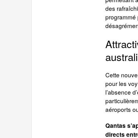
des rafraîch
programmé po
désagrément
Attract
austral
Cette nouvel
pour les voy
l’absence d’e
particulière
aéroports o
Qantas s’ap
directs ent