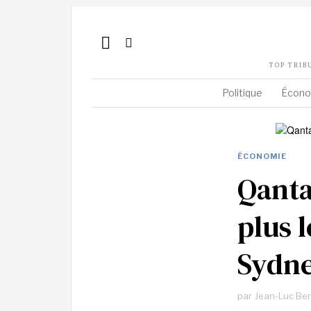
TOP TRIB
Politique
Écono
ÉCONOMIE
Qanta
plus 
Sydne
par
Jean-Luc Be