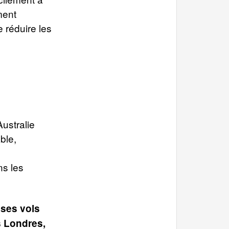
ment
 réduire les
Australie
ble,
ns les
 ses vols
s Londres,