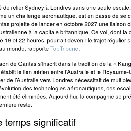
té de relier Sydney à Londres sans une seule escale,
e un challenge aéronautique, est en passe de se co
ntas projette de lancer en octobre 2027 une liaison di
ustralienne à la capitale britannique. Ce vol, dont la 
e 19 et 22 heures, pourrait devenir le trajet régulier
g au monde, rapporte
TopTribune
.
aison de Qantas s’inscrit dans la tradition de la « Kan
établit le lien aérien entre l’Australie et le Royaume-
r de l’Australie vers Londres nécessitait de multiples
évolution des technologies aéronautiques, ces escal
ment été éliminées. Aujourd’hui, la compagnie se pr
ernière reste.
 temps significatif