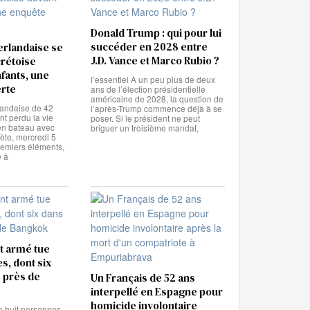
Donald Trump : qui pour lui
succéder en 2028 entre
rlandaise se
J.D. Vance et Marco Rubio ?
crétoise
fants, une
l’essentiel À un peu plus de deux
rte
ans de l’élection présidentielle
américaine de 2028, la question de
andaise de 42
l’après-Trump commence déjà à se
t perdu la vie
poser. Si le président ne peut
 en bateau avec
briguer un troisième mandat,
ète, mercredi 5
remiers éléments,
e à
t armé tue
s, dont six
 près de
Un Français de 52 ans
interpellé en Espagne pour
homicide involontaire
e huit personnes,