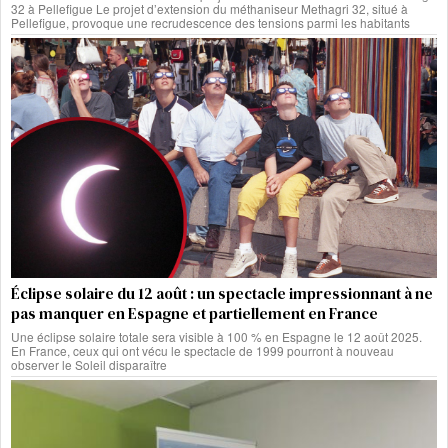
32 à Pellefigue Le projet d’extension du méthaniseur Methagri 32, situé à
Pellefigue, provoque une recrudescence des tensions parmi les habitants
Éclipse solaire du 12 août : un spectacle impressionnant à ne
pas manquer en Espagne et partiellement en France
Une éclipse solaire totale sera visible à 100 % en Espagne le 12 août 2025.
En France, ceux qui ont vécu le spectacle de 1999 pourront à nouveau
observer le Soleil disparaître