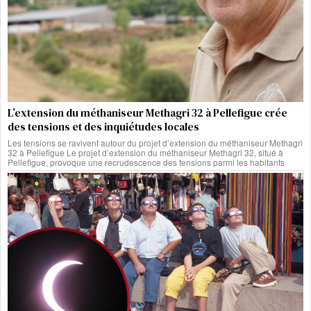
L’extension du méthaniseur Methagri 32 à Pellefigue crée
des tensions et des inquiétudes locales
Les tensions se ravivent autour du projet d’extension du méthaniseur Methagri
32 à Pellefigue Le projet d’extension du méthaniseur Methagri 32, situé à
Pellefigue, provoque une recrudescence des tensions parmi les habitants