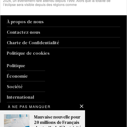
2026, un événement rare attendu depuis 1999. Alors que la totalité de
l’éclipse sera visible depuis des régions comme
À propos de nous
Contactez-nous
Charte de Confidentialité
Politique de cookies
Politique
Économie
Société
International
À NE PAS MANQUER
Sport
Mauvaise nouvelle pour
Culture
20 millions de Français