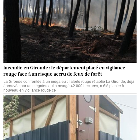
Incendie en Gironde : le département placé en vigilance
rouge face à un risque accru de feux de forêt
La Gironde confrontée à un mégafeu : l’alerte rouge rétablie La Gironde, déjà
éprouvée par un mégafeu qui a ravagé 42 000 hectares, a été placée à
nouveau en vigilance rouge ce