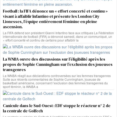
Football : la FIFA dénonce un « effort concerté et continu »
visant à affaiblir Infantino et présente les London City
Lionesses, l’équipe entièrement féminine en pleine
ascension.
La FIFA défend son président Gianni Infantino face aux critiques La Fédération
internationale de football (FIFA) a dénoncé samedi, dans un communiqué, un
« effort concerté et continu de certains pour affaiblir la
La WNBA ouvre des discussions sur l’éligibilité après les
propos de Sophie Cunningham sur l’exclusion des joueuses
transgenres
La WNBA réagit aux déclarations controversées sur les femmes transgenres
Suite aux récents commentaires de Sophie Cunningham, joueuse de
basketball américaine, concernant l’exclusion des femmes transgenres du
sport féminin, la WNBA a
Canicule dans le Sud-Ouest : EDF stoppe le réacteur n° 2 de
la centrale de Golfech
La centrale nucléaire de Golfech à l’arrêt face à une nouvelle canicule EDF a