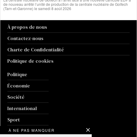
de nouveau arrêté l’unité de production de la centrale nucléaire de Golfech
(Tarn-et-Garonne) le samedi 8 août 2026
À propos de nous
Contactez-nous
Charte de Confidentialité
Politique de cookies
Politique
Économie
Société
International
Sport
Culture
À NE PAS MANQUER