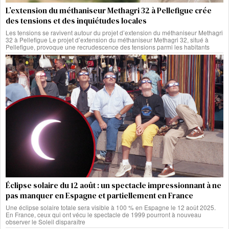
L’extension du méthaniseur Methagri 32 à Pellefigue crée
des tensions et des inquiétudes locales
Les tensions se ravivent autour du projet d’extension du méthaniseur Methagri
32 à Pellefigue Le projet d’extension du méthaniseur Methagri 32, situé à
Pellefigue, provoque une recrudescence des tensions parmi les habitants
Éclipse solaire du 12 août : un spectacle impressionnant à ne
pas manquer en Espagne et partiellement en France
Une éclipse solaire totale sera visible à 100 % en Espagne le 12 août 2025.
En France, ceux qui ont vécu le spectacle de 1999 pourront à nouveau
observer le Soleil disparaître