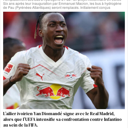
Six ans après leur inauguration par Emmanuel Macron, les bus à hydrogène
de Pau (Pyrénées-Atlantiques) seront remplacés. Initialement conçus
L’ailier ivoirien Yan Diomandé signe avec le Real Madrid,
alors que l’UEFA intensifie sa confrontation contre Infantino
au sein de la FIFA.