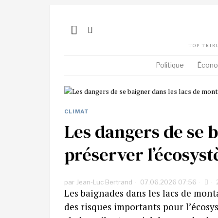
TOP TRIB
Politique
Écono
CLIMAT
Les dangers de se b
préserver l’écosyst
par
Jean-Luc Bertrand
07.06.2026 07:56
2
Les baignades dans les lacs de mon
des risques importants pour l’écosy