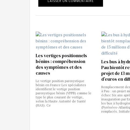
Les vertiges positionnels
bénins : compréhension
Les bus à hyd
des symptômes et des
Pau bientôt r
causes
projet de 13 m
d’euros en dif
Le vertige position paroxystique
bénin en France Les spécialistes
Remplacement des
identifient le vertige position
à Pau : un projet m
paroxystique bénin (VPPB) comme le
échec Six ans aprè
type le plus courant de vertige,
inauguration par 
selon la Haute Autorité de Santé
les bus à hydrogè
(HAS). Ce
(Pyrénées-Atlanti
remplacés. Initia