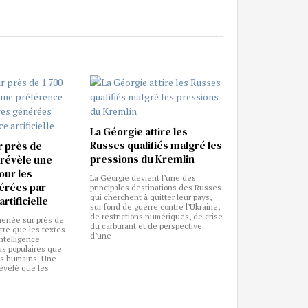
La Géorgie attire les
Russes qualifiés malgré les
r près de
pressions du Kremlin
 révèle une
our les
La Géorgie devient l’une des
nérées par
principales destinations des Russes
qui cherchent à quitter leur pays,
artificielle
sur fond de guerre contre l’Ukraine,
de restrictions numériques, de crise
enée sur près de
du carburant et de perspective
tre que les textes
d’une
ntelligence
lus populaires que
es humains. Une
évélé que les