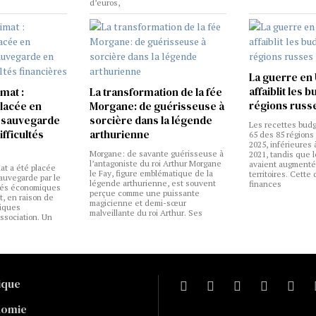
d’euros,
La guerre en
affaiblit les 
mat :
La transformation de la fée
régions russ
placée en
Morgane: de guérisseuse à
 sauvegarde
sorcière dans la légende
Les recettes budg
ifficultés
arthurienne
65 des 85 régions 
2025, inférieures 
Morgane: de savante guérisseuse à
2021, tandis que 
l’antagoniste du roi Arthur Morgane
avaient augmenté
at a été placée
le Fay, figure emblématique de la
territoires. Cette
auvegarde par le
légende arthurienne, est souvent
finances
ités économiques
perçue comme une puissante
et, en raison de
magicienne et demi-sœur
miques
malveillante du roi Arthur. Ses
association. Un
tique
nomie