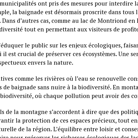
s municipalités ont pris des mesures pour interdire 
mple, la baignade est désormais proscrite dans tous
er. Dans d’autres cas, comme au lac de Montriond e
diversité tout en permettant aux visiteurs de profite
éduquer le public sur les enjeux écologiques, faisa
l est crucial de préserver ces écosystèmes. Une sens
spectueux envers la nature.
rnatives comme les rivières où l’eau se renouvelle co
ités de baignade sans nuire à la biodiversité. En mont
biodiversité, où chaque pollution peut avoir des c
ls de la montagne s’accordent à dire que des politi
antir la protection de ces espaces précieux, tout e
turelle de la région. L’équilibre entre loisir et con
ire pour préserver les richesses écologiques des l