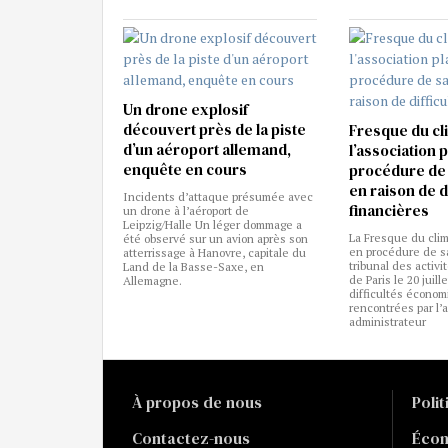
Un drone explosif
découvert près de la piste
Fresque du cli
d’un aéroport allemand,
l’association 
enquête en cours
procédure de
en raison de d
Incidents d’attaque présumée avec
financières
un drone à l’aéroport de
Leipzig/Halle Un léger dommage a
La Fresque du clim
été observé sur un avion après son
en procédure de s
atterrissage à Hanovre, capitale du
tribunal des activ
Land de la Basse-Saxe, en
de Paris le 20 juill
Allemagne.
difficultés écono
rencontrées par l’
administrateur
À propos de nous
Poli
Contactez-nous
Éco