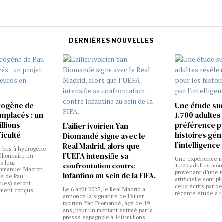
DERNIÈRES NOUVELLES
rogène de
Une étude su
emplacés : un
1.700 adultes
illions
préférence p
L’ailier ivoirien Yan
ficulté
histoires gé
Diomandé signe avec le
l’intelligence 
Real Madrid, alors que
 bus à hydrogène
l’UEFA intensifie sa
illionnaire en
Une expérience m
s leur
confrontation contre
1.700 adultes mon
Emmanuel Macron,
provenant d’une i
Infantino au sein de la FIFA.
ne de Pau
artificielle sont p
ques) seront
ceux écrits par d
Le 6 août 2025, le Real Madrid a
lement conçus
récente étude a r
annoncé la signature de l’ailier
ivoirien Yan Diomandé, âgé de 19
ans, pour un montant estimé par la
presse espagnole à 140 millions