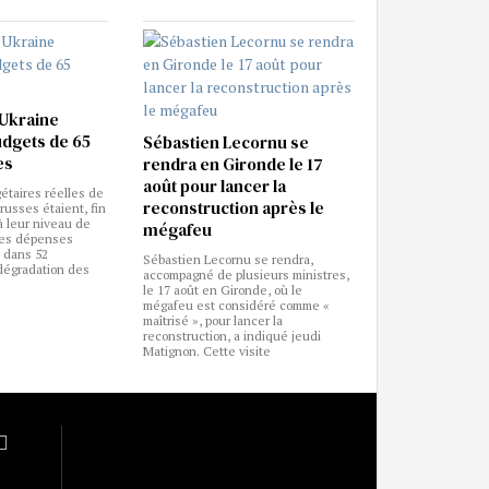
 Ukraine
budgets de 65
Sébastien Lecornu se
es
rendra en Gironde le 17
août pour lancer la
étaires réelles de
reconstruction après le
russes étaient, fin
à leur niveau de
mégafeu
les dépenses
 dans 52
Sébastien Lecornu se rendra,
 dégradation des
accompagné de plusieurs ministres,
le 17 août en Gironde, où le
mégafeu est considéré comme «
maîtrisé », pour lancer la
reconstruction, a indiqué jeudi
Matignon. Cette visite