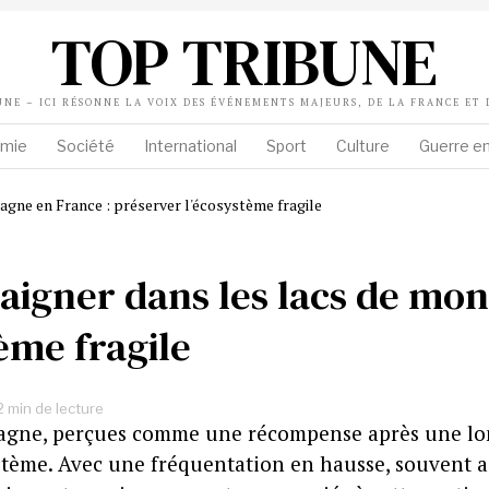
TOP TRIBUNE
UNE – ICI RÉSONNE LA VOIX DES ÉVÉNEMENTS MAJEURS, DE LA FRANCE ET
mie
Société
International
Sport
Culture
Guerre en
aigner dans les lacs de mon
ème fragile
 min de lecture
tagne, perçues comme une récompense après une lo
stème. Avec une fréquentation en hausse, souvent a