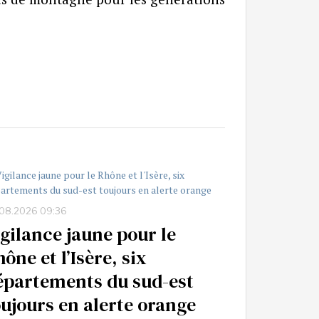
08.2026 09:36
igilance jaune pour le
ône et l’Isère, six
épartements du sud-est
oujours en alerte orange