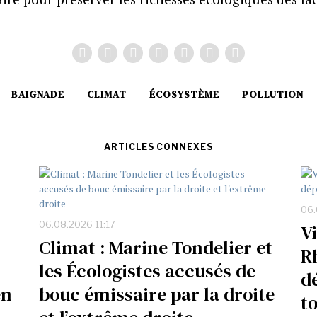
BAIGNADE
CLIMAT
ÉCOSYSTÈME
POLLUTION
ARTICLES CONNEXES
06.
06.08.2026 11:17
V
Climat : Marine Tondelier et
Rh
les Écologistes accusés de
d
en
bouc émissaire par la droite
t