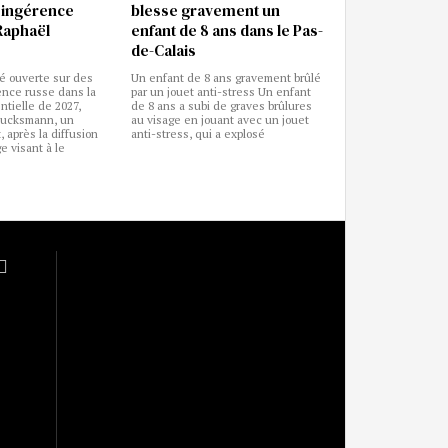
e ingérence
blesse gravement un
Raphaël
enfant de 8 ans dans le Pas-
de-Calais
é ouverte sur des
Un enfant de 8 ans gravement brûlé
ence russe dans la
par un jouet anti-stress Un enfant
tielle de 2027,
de 8 ans a subi de graves brûlures
Glucksmann, un
au visage en jouant avec un jouet
, après la diffusion
anti-stress, qui a explosé
e visant à le