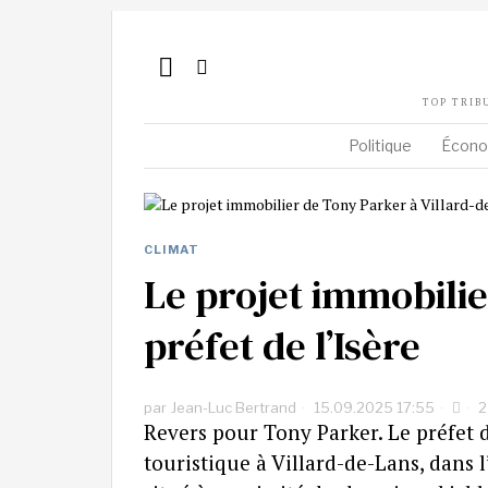
TOP TRIB
Politique
Écono
CLIMAT
Le projet immobilie
préfet de l’Isère
par
Jean-Luc Bertrand
15.09.2025 17:55
2
Revers pour Tony Parker. Le préfet 
touristique à Villard-de-Lans, dans l