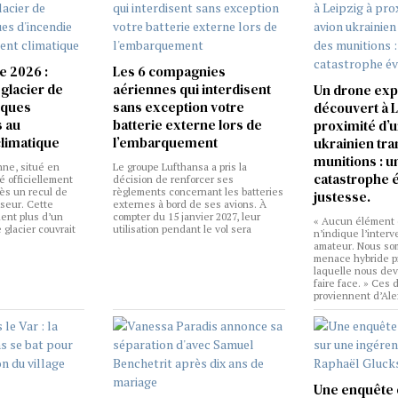
e 2026 :
Les 6 compagnies
 glacier de
aériennes qui interdisent
Un drone exp
sques
sans exception votre
découvert à L
s au
batterie externe lors de
proximité d’u
limatique
l’embarquement
ukrainien tra
munitions : u
nne, situé en
Le groupe Lufthansa a pris la
catastrophe é
é officiellement
décision de renforcer ses
rès un recul de
règlements concernant les batteries
justesse.
seur. Cette
externes à bord de ses avions. À
ient plus d’un
compter du 15 janvier 2027, leur
« Aucun élément d
 glacier couvrait
utilisation pendant le vol sera
n’indique l’interv
amateur. Nous so
menace hybride pr
laquelle nous dev
faire face. » Ces 
proviennent d’Ale
Une enquête 