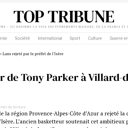
TOP TRIBUNE
UNE – ICI RÉSONNE LA VOIX DES ÉVÉNEMENTS MAJEURS, DE LA FRANCE ET
mie
Société
International
Sport
Culture
Guerre en
r de Tony Parker à Villard-d
 min de lecture
de la région Provence-Alpes-Côte d’Azur a rejeté l
’Isère. L’ancien basketteur soutenait cet ambitieux p