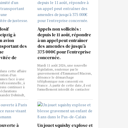
losif
Appels non sollicités :
eipzig à
depuis le 11 août, répondre
n avion
à un appel peut entraîner
nsportant des
des amendes de jusqu’à
ne
375 000€ pour l’entreprise
vitée de
concernée.
Mardi 11 août 2026, une nouvelle
législation, soutenue par le
ans cette affaire
gouvernement d’Emmanuel Macron,
ention d’un
dénonce le démarchage
mmes face à une
téléphonique non consenti en
ofessionnelle, à
France. À partir de cette date, il est
rons continuer à
formellement interdit de contacter
déclarations
xander Dobrindt,
ouverte à
Un jouet squishy explose et