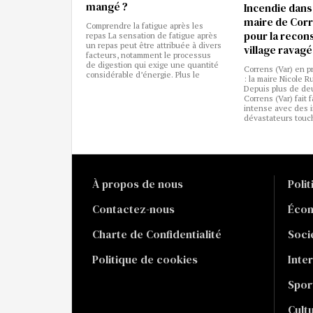
mangé ?
Incendie dans l
maire de Corr
Comprendre la fatigue après les
pour la recon
repas La sensation de fatigue après
un repas peut être attribuée à divers
village ravagé
facteurs, notamment le processus
de digestion qui exige une quantité
Correns (Var) en p
considérable d’énergie. Plus le
: la maire Nicole R
Depuis plus de de
Correns (Var) fait 
intense avec des 
dévastateurs touch
À propos de nous
Poli
Contactez-nous
Éco
Charte de Confidentialité
Soci
Politique de cookies
Inte
Spor
Cult