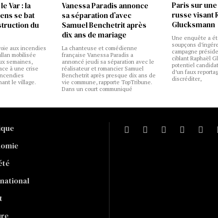
Paris sur un
e Var : la
Vanessa Paradis annonce
russe visant 
ens se bat
sa séparation d’avec
Glucksmann
struction du
Samuel Benchetrit après
dix ans de mariage
Une enquête a ét
soupçons d’ingér
roie aux incendies
La chanteuse et comédienne
campagne présiden
ullan mobilisée
française Vanessa Paradis a
ciblant Raphaël 
ux semaines,
annoncé jeudi sa séparation avec le
potentiel candidat
face à une crise
réalisateur et romancier Samuel
d’un faux reportag
incendies
Benchetrit après presque dix ans de
discréditer,
ant le village.
vie commune, rapporte TopTribune.
Dans un court communiqué
tique
nomie
été
rnational
t
ure