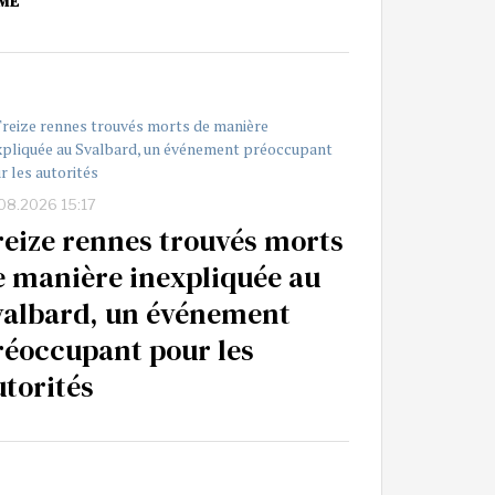
ME
08.2026 15:17
reize rennes trouvés morts
e manière inexpliquée au
valbard, un événement
réoccupant pour les
utorités