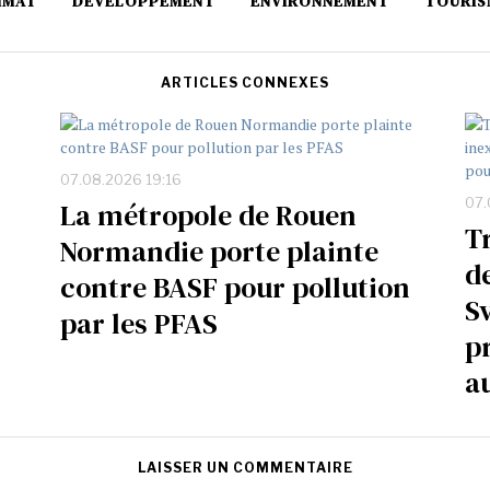
IMAT
DÉVELOPPEMENT
ENVIRONNEMENT
TOURIS
ARTICLES CONNEXES
07.08.2026 19:16
07.
La métropole de Rouen
T
Normandie porte plainte
d
contre BASF pour pollution
S
par les PFAS
p
a
LAISSER UN COMMENTAIRE