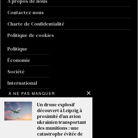
À propos de nous
Contactez-nous
Charte de Confidentialité
Politique de cookies
Politique
Économie
Société
International
À NE PAS MANQUER
Sport
Un drone explosif
Culture
découvert à Leipzig à
proximité d’un avion
Guerre en Ukraine
ukrainien transportant
des munitions : une
Climat
catastrophe évitée de