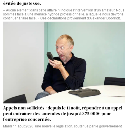
évitée de justesse.
« Aucun élément dans cette affaire n’indique l’intervention d’un amateur. Nous
sommes face à une menace hybride professionnelle, à laquelle nous devrons
continuer à faire face. » Ces déclarations proviennent d’Alexander Dobrindt,
Appels non sollicités : depuis le 11 août, répondre à un appel
peut entraîner des amendes de jusqu’à 375 000€ pour
l’entreprise concernée.
Mardi 11 août 2026, une nouvelle législation, soutenue par le gouvernement