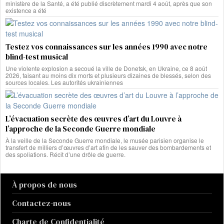
ministère de la Santé, a été publié discrètement mardi 4 août, après que son
existence a été
Testez vos connaissances sur les années 1990 avec notre
blind-test musical
Une violente explosion a secoué la ville de Donetsk, en Ukraine, ce 8 août
2026, faisant au moins dix morts et plusieurs dizaines de blessés, selon des
sources locales. Les autorités ukrainiennes
L’évacuation secrète des œuvres d’art du Louvre à
l’approche de la Seconde Guerre mondiale
À la veille de la Seconde Guerre mondiale, le musée parisien organise le
transfert de milliers d’œuvres d’art afin de les sauver des bombardements et
des spoliations. Récit d’une drôle de guerre.
À propos de nous
Contactez-nous
Charte de Confidentialité