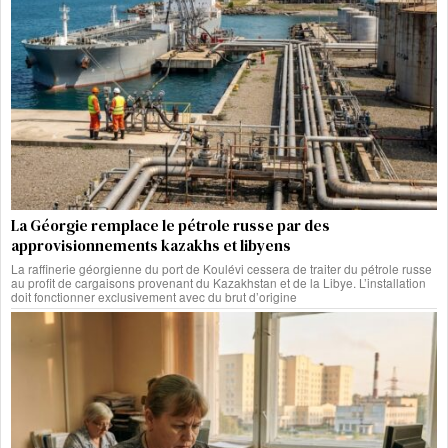
La Géorgie remplace le pétrole russe par des
approvisionnements kazakhs et libyens
La raffinerie géorgienne du port de Koulévi cessera de traiter du pétrole russe
au profit de cargaisons provenant du Kazakhstan et de la Libye. L’installation
doit fonctionner exclusivement avec du brut d’origine