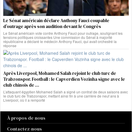
Le Sénat américain déclare Anthony Fauci coupable
d’outrage après son audition devant le Congrès
Le Sénat américain vote contre Anthony Fauci pour outrage, soulignant les
tensions politiques croissantes Une commission du Sénat à majorité
républicaine a déclaré le médecin Anthony Fauci, qui avait orchestré la
réponse
Après Liverpool, Mohamed Salah rejoint le club turc de
Trabzonspor. Football : le Capverdien Vozinha signe avec le
club chinois de …
L’attaquant égyptien Mohamed Salah a signé un contrat de deux saisons avec
le club turc de Trabzonspor, mettant ainsi fin à une carrière de neuf ans à
Liverpool, où il a remporté
À propos de nous
Contactez-nous