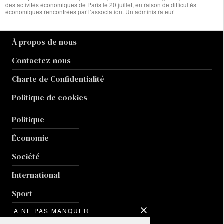
des activités économiques de Paris le 20 juillet, en raison de difficultés
économiques rencontrées par l’association. Un administrateur
À propos de nous
Contactez-nous
Charte de Confidentialité
Politique de cookies
Politique
Économie
Société
International
Sport
À NE PAS MANQUER
Culture