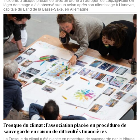
Incidents d’attaque présumée avec un drone à l’aéroport de Leipzig/Halle Un
léger dommage a été observé sur un avion après son atterrissage à Hanovre,
capitale du Land de la Basse-Saxe, en Allemagne.
Fresque du climat : l’association placée en procédure de
sauvegarde en raison de difficultés financières
La Fresque du climat a été placée en procédure de sauvegarde par le tribunal