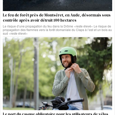
Le feu de forêt près de Montséret, en Aude, désormais sous
contrôle après avoir détruit 100 hectares
Le risque d’une propagation du feu dans la Drôme «reste élevé» Le risque de
propagation des flammes vers la forêt domaniale du Claps à l’est et un bois au
sud «reste élevé»
Le port du casque obligatoire pour les utilisateurs de vélos,