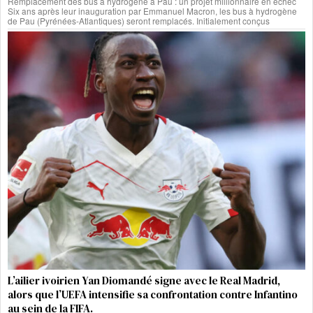
Remplacement des bus à hydrogène à Pau : un projet millionnaire en échec
Six ans après leur inauguration par Emmanuel Macron, les bus à hydrogène
de Pau (Pyrénées-Atlantiques) seront remplacés. Initialement conçus
L’ailier ivoirien Yan Diomandé signe avec le Real Madrid,
alors que l’UEFA intensifie sa confrontation contre Infantino
au sein de la FIFA.