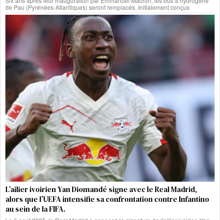
Six ans après leur inauguration par Emmanuel Macron, les bus à hydrogène
de Pau (Pyrénées-Atlantiques) seront remplacés. Initialement conçus
L’ailier ivoirien Yan Diomandé signe avec le Real Madrid,
alors que l’UEFA intensifie sa confrontation contre Infantino
au sein de la FIFA.