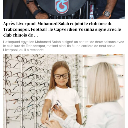
Après Liverpool, Mohamed Salah rejoint le club turc de
Trabzonspor. Football : le Capverdien Vozinha signe avec le
club chinois de …
L’attaquant égyptien Mohamed Salah a signé un contrat de deux saisons avec
le club turc de Trabzonspor, mettant ainsi fin à une carrière de neuf ans à
Liverpool, où il a remporté