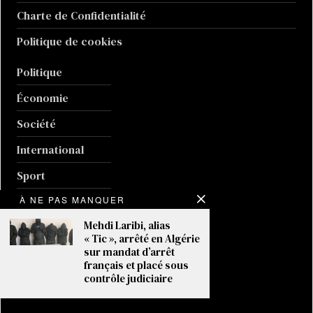
Charte de Confidentialité
Politique de cookies
Politique
Économie
Société
International
Sport
À NE PAS MANQUER
Culture
Mehdi Laribi, alias
Guerre en Ukraine
« Tic », arrêté en Algérie
sur mandat d’arrêt
Climat
français et placé sous
contrôle judiciaire